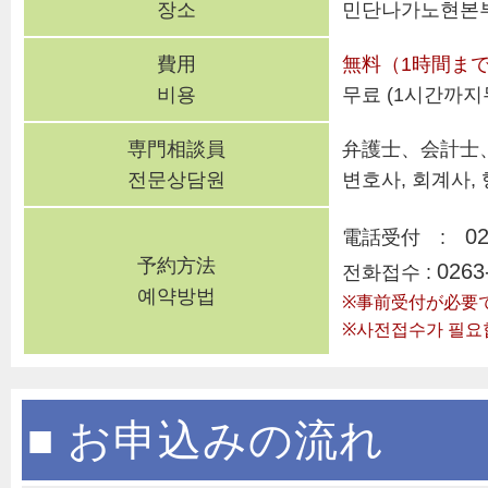
장소
민단나가노현본
費用
無料（1時間ま
비용
무료 (1시간까지
専門相談員
弁護士、会計士
전문상담원
변호사, 회계사,
02
電話受付 :
予約方法
0263
전화접수 :
예약방법
※事前受付が必要
※사전접수가 필요
■ お申込みの流れ