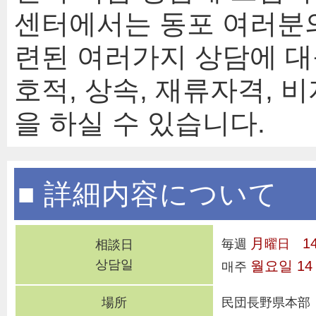
센터에서는 동포 여러분
련된 여러가지 상담에 대
호적, 상속, 재류자격, 
을 하실 수 있습니다.
■ 詳細内容について
月
1
毎週
曜日
相談日
상담일
월요일
14
매주
場所
民団長野県本部