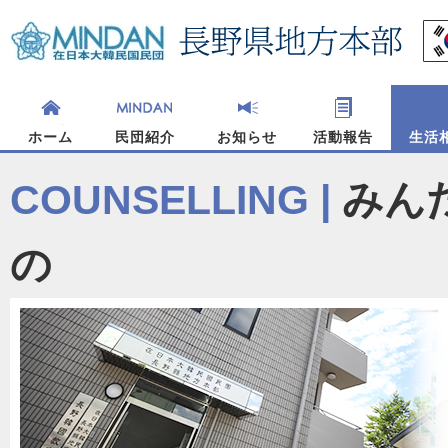
ホーム
民団紹介
お知らせ
活動報告
生活
民団長野の歴史
民団長野へのアクセス
民団長野の業務内容
支部・関連団体のご紹介
民団行事カレンダー
過去の活動報告
COUNSELLING |
みん
の